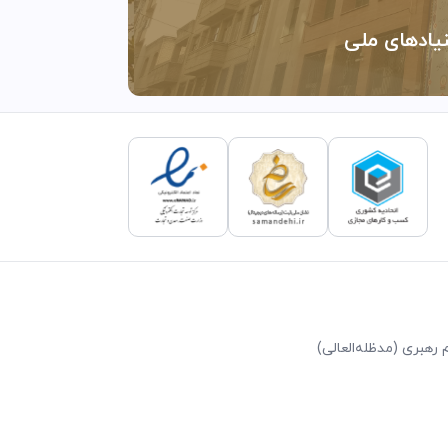
نیادهای ملی
رهبری (مد‌ظله‌العالی)