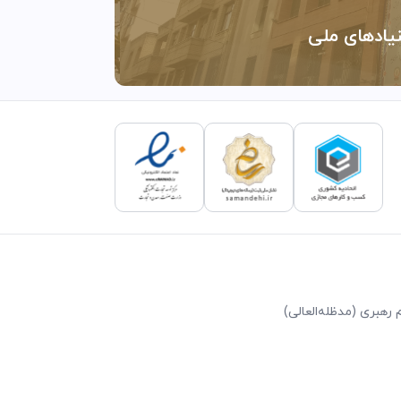
نیادهای ملی
رهبری (مد‌ظله‌العالی)