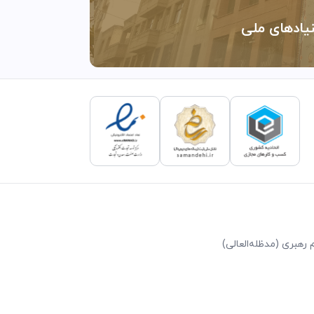
نیادهای ملی
رهبری (مد‌ظله‌العالی)