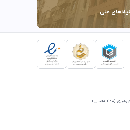
نیادهای ملی
رهبری (مد‌ظله‌العالی)