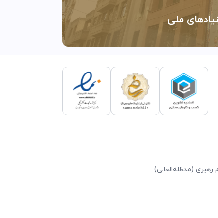
نیادهای ملی
رهبری (مد‌ظله‌العالی)