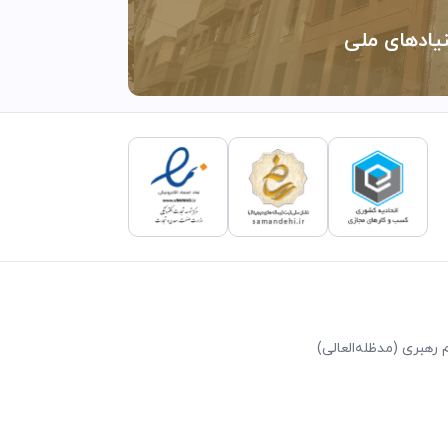
نیادهای ملی
رهبری (مد‌ظله‌العالی)