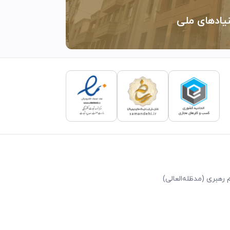
نیادهای ملی
رهبری (مد‌ظله‌العالی)